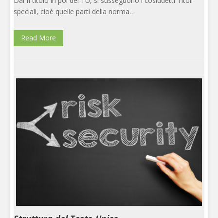
Dal II titolo in poi del TU, si susseguono i cosiddetti Titoli
speciali, cioè quelle parti della norma…
Read More