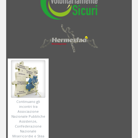
Continuano gli
incontri tra
Associazione
Nazionale Pubbliche
Assistenze,
Confederazione
Nazionale
Misericordie e Stea